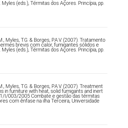
T. Myles (eds.), Térmitas dos Açores. Princípia, pp.
 M., Myles, T.G. & Borges, P.A.V. (2007). Tratamento
termes brevis com calor, fumigantes sólidos e
T. Myles (eds.), Térmitas dos Açores. Princípia, pp.
 M., Myles, T.G. & Borges, P.A.V. (2007). Treatment
 in furniture with heat, solid fumigants and inert
21/I/003/2005 Combate e gestão das térmitas
res com ênfase na ilha Terceira, Universidade