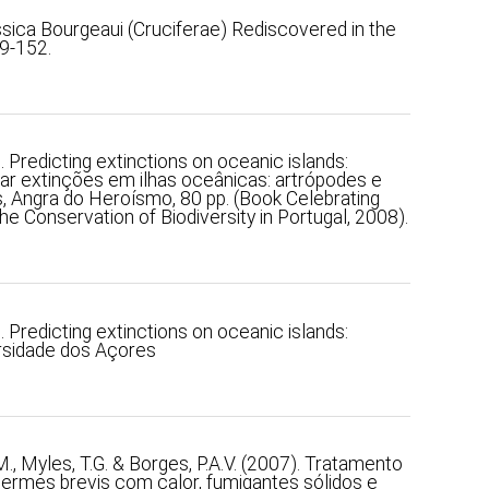
assica Bourgeaui (Cruciferae) Rediscovered in the
49-152.
). Predicting extinctions on oceanic islands:
ar extinções em ilhas oceânicas: artrópodes e
s, Angra do Heroísmo, 80 pp. (Book Celebrating
e Conservation of Biodiversity in Portugal, 2008).
). Predicting extinctions on oceanic islands:
rsidade dos Açores
 M., Myles, T.G. & Borges, P.A.V. (2007). Tratamento
termes brevis com calor, fumigantes sólidos e