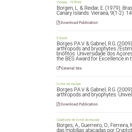
Vieraea - 1978-80
Borgen, L. & Reidar, E. (1979). Br
Canary Islands. Vieraea, 9(1-2): 1
Download Publication
E-Book
Borges P.A.V. & Gabriel, R.G. (2009
arthropods and bryophytes /Estim
briófitos. Universidade dos Açore
the BES Award for Excellence in th
External Site
Livros da equipa
Borges P.A.V. & Gabriel, R.G. (2009
arthropods and bryophytes. Unive
Download Publication
Capítulos de livros da equipa
Borges, A., Guerreiro, O., Ferreira,
das mobílias atacadas por Crypto