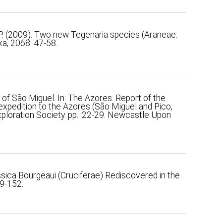
, P. (2009). Two new Tegenaria species (Araneae:
a, 2068: 47-58.
 of São Miguel. In: The Azores. Report of the
 expedition to the Azores (São Miguel and Pico,
ploration Society. pp.: 22-29. Newcastle Upon
assica Bourgeaui (Cruciferae) Rediscovered in the
49-152.