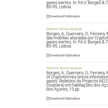
gases inertes. In: P.A.V. Borges & 
85-95, Lisboa.
Download Publication
Relatórios Técnicos da equipa
Borges, A., Guerreiro, O., Ferreira,
das mobílias atacadas por Crypto
gases inertes. In: P.A.V. Borges & 
85-95, Lisboa.
Download Publication
Relatórios Técnicos da equipa
Borges, A., Guerreiro, O., Ferreira,
of Cryptotermes brevis infestations
gases. Relatório do Projecto M2
(Isoptera) em habitações dos Aço
dos Açores, 13 pp.
Download Publication