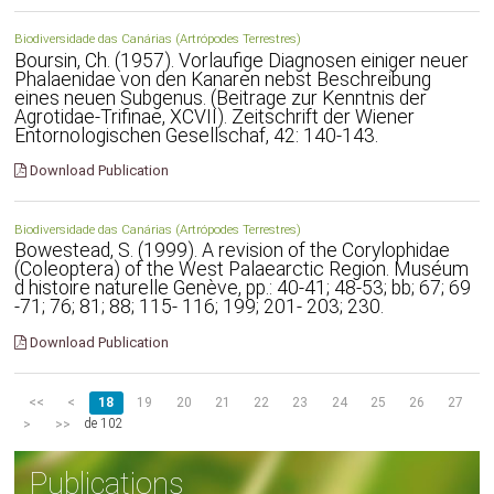
Biodiversidade das Canárias (Artrópodes Terrestres)
Boursin, Ch. (1957). Vorlaufige Diagnosen einiger neuer
Phalaenidae von den Kanaren nebst Beschreibung
eines neuen Subgenus. (Beitrage zur Kenntnis der
Agrotidae-Trifinae, XCVII). Zeitschrift der Wiener
Entornologischen Gesellschaf, 42: 140-143.
Download Publication
Biodiversidade das Canárias (Artrópodes Terrestres)
Bowestead, S. (1999). A revision of the Corylophidae
(Coleoptera) of the West Palaearctic Region. Muséum
d histoire naturelle Genève, pp.: 40-41; 48-53; bb; 67; 69
-71; 76; 81; 88; 115- 116; 199; 201- 203; 230.
Download Publication
<<
<
18
19
20
21
22
23
24
25
26
27
de 102
>
>>
Publications