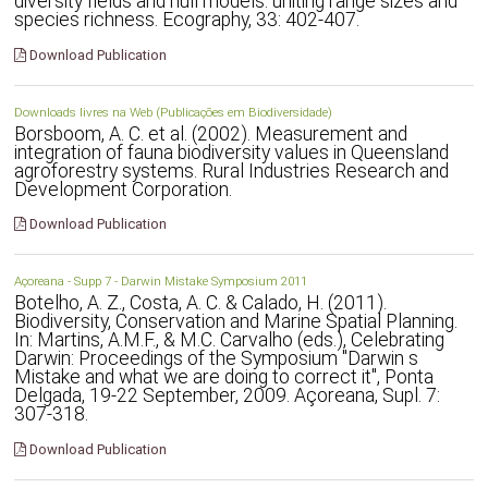
diversity fields and null models: uniting range sizes and
species richness. Ecography, 33: 402-407.
Download Publication
Downloads livres na Web (Publicações em Biodiversidade)
Borsboom, A. C. et al. (2002). Measurement and
integration of fauna biodiversity values in Queensland
agroforestry systems. Rural Industries Research and
Development Corporation.
Download Publication
Açoreana - Supp 7 - Darwin Mistake Symposium 2011
Botelho, A. Z., Costa, A. C. & Calado, H. (2011).
Biodiversity, Conservation and Marine Spatial Planning.
In: Martins, A.M.F., & M.C. Carvalho (eds.), Celebrating
Darwin: Proceedings of the Symposium "Darwin s
Mistake and what we are doing to correct it", Ponta
Delgada, 19-22 September, 2009. Açoreana, Supl. 7:
307-318.
Download Publication