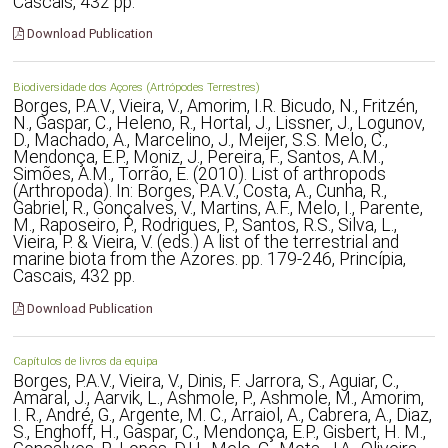
Cascais, 432 pp.
Download Publication
Biodiversidade dos Açores (Artrópodes Terrestres)
Borges, P.A.V., Vieira, V., Amorim, I.R. Bicudo, N., Fritzén,
N., Gaspar, C., Heleno, R., Hortal, J., Lissner, J., Logunov,
D., Machado, A., Marcelino, J., Meijer, S.S. Melo, C.,
Mendonça, E.P., Moniz, J., Pereira, F., Santos, A.M.,
Simões, A.M., Torrão, E. (2010). List of arthropods
(Arthropoda). In: Borges, P.A.V., Costa, A., Cunha, R.,
Gabriel, R., Gonçalves, V., Martins, A.F., Melo, I., Parente,
M., Raposeiro, P., Rodrigues, P., Santos, R.S., Silva, L.,
Vieira, P. & Vieira, V. (eds.) A list of the terrestrial and
marine biota from the Azores. pp. 179-246, Princípia,
Cascais, 432 pp.
Download Publication
Capítulos de livros da equipa
Borges, P.A.V., Vieira, V., Dinis, F. Jarrora, S., Aguiar, C.,
Amaral, J., Aarvik, L., Ashmole, P., Ashmole, M., Amorim,
I. R., André, G., Argente, M. C., Arraiol, A., Cabrera, A., Diaz,
S., Enghoff, H., Gaspar, C., Mendonça, E.P., Gisbert, H. M.,