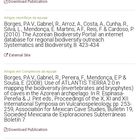
Download Publication
Artigos científicos da equipa
Borges, P.A.V., Gabriel, R., Arroz, A., Costa, A., Cunha, R.,
Silva, L., Mendonça, E. Martins, A.F., Reis, F. & Cardoso, P.
(2010). The Azorean Biodiversity Portal: an internet
database for regional biodiversity outreach.
Systematics and Biodiversity, 8: 423-434
External Site
Artigos em Congressos da equipa
Borges, P.A.V., Gabriel, R., Pereira, F., Mendonça, E.P. &
Sousa, E. (2008). Use of ATLANTIS TIERRA 2.0 in
mapping the biodiversity (invertebrates and bryophytes)
of caves in the Azorean archipelago. In R. Espinasa-
Pereña & J. Pint eds., Proceedings of the X, XI and XII
International Symposia on Vulcanospeleology, pp. 253-
259, Association for Mexican Cave Studies, Bulletin 19,
Socieded Mexicana de Exploraciones Subterráneas
Boletín 7.
Download Publication