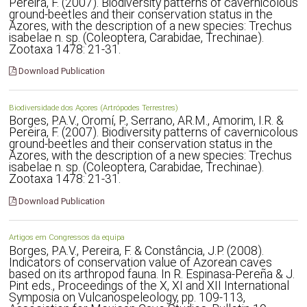
Pereira, F. (2007). Biodiversity patterns of cavernicolous
ground-beetles and their conservation status in the
Azores, with the description of a new species: Trechus
isabelae n. sp. (Coleoptera, Carabidae, Trechinae).
Zootaxa 1478: 21-31.
Download Publication
Biodiversidade dos Açores (Artrópodes Terrestres)
Borges, P.A.V., Oromí, P., Serrano, AR.M., Amorim, I.R. &
Pereira, F. (2007). Biodiversity patterns of cavernicolous
ground-beetles and their conservation status in the
Azores, with the description of a new species: Trechus
isabelae n. sp. (Coleoptera, Carabidae, Trechinae).
Zootaxa 1478: 21-31.
Download Publication
Artigos em Congressos da equipa
Borges, P.A.V., Pereira, F. & Constância, J.P. (2008).
Indicators of conservation value of Azorean caves
based on its arthropod fauna. In R. Espinasa-Pereña & J.
Pint eds., Proceedings of the X, XI and XII International
Symposia on Vulcanospeleology, pp. 109-113,