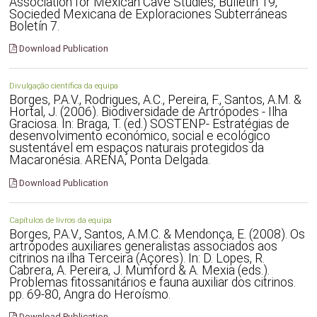
Association for Mexican Cave Studies, Bulletin 19,
Socieded Mexicana de Exploraciones Subterráneas
Boletín 7.
Download Publication
Divulgação científica da equipa
Borges, P.A.V., Rodrigues, A.C., Pereira, F., Santos, A.M. &
Hortal, J. (2006). Biodiversidade de Artrópodes - Ilha
Graciosa. In: Braga, T. (ed.) SOSTENP- Estratégias de
desenvolvimento económico, social e ecológico
sustentável em espaços naturais protegidos da
Macaronésia. ARENA, Ponta Delgada.
Download Publication
Capítulos de livros da equipa
Borges, P.A.V., Santos, A.M.C. & Mendonça, E. (2008). Os
artrópodes auxiliares generalistas associados aos
citrinos na ilha Terceira (Açores). In: D. Lopes, R.
Cabrera, A. Pereira, J. Mumford & A. Mexia (eds.).
Problemas fitossanitários e fauna auxiliar dos citrinos.
pp. 69-80, Angra do Heroísmo.
Download Publication