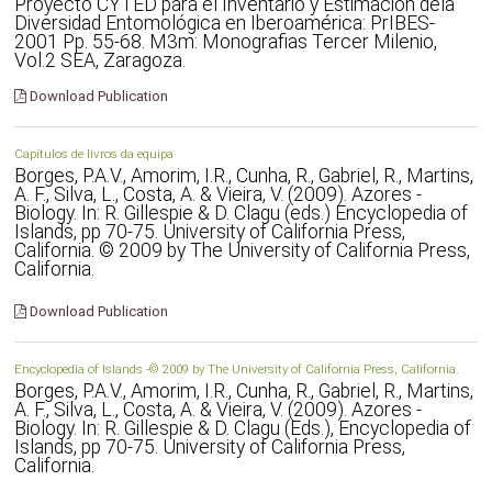
Proyecto CYTED para el Inventario y Estimación dela
Diversidad Entomológica en Iberoamérica: PrIBES-
2001 Pp. 55-68. M3m: Monografias Tercer Milenio,
Vol.2 SEA, Zaragoza.
Download Publication
Capítulos de livros da equipa
Borges, P.A.V., Amorim, I.R., Cunha, R., Gabriel, R., Martins,
A. F., Silva, L., Costa, A. & Vieira, V. (2009). Azores -
Biology. In: R. Gillespie & D. Clagu (eds.) Encyclopedia of
Islands, pp 70-75. University of California Press,
California. © 2009 by The University of California Press,
California.
Download Publication
Encyclopedia of Islands -© 2009 by The University of California Press, California.
Borges, P.A.V., Amorim, I.R., Cunha, R., Gabriel, R., Martins,
A. F., Silva, L., Costa, A. & Vieira, V. (2009). Azores -
Biology. In: R. Gillespie & D. Clagu (Eds.), Encyclopedia of
Islands, pp 70-75. University of California Press,
California.