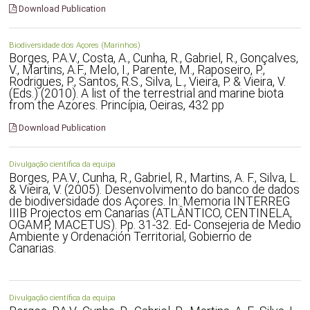
Download Publication
Biodiversidade dos Açores (Marinhos)
Borges, P.A.V., Costa, A., Cunha, R., Gabriel, R., Gonçalves,
V., Martins, A.F., Melo, I., Parente, M., Raposeiro, P.,
Rodrigues, P., Santos, R.S., Silva, L., Vieira, P. & Vieira, V.
(Eds.) (2010). A list of the terrestrial and marine biota
from the Azores. Princípia, Oeiras, 432 pp
Download Publication
Divulgação científica da equipa
Borges, P.A.V., Cunha, R., Gabriel, R., Martins, A. F., Silva, L.
& Vieira, V. (2005). Desenvolvimento do banco de dados
de biodiversidade dos Açores. In: Memoria INTERREG
IIIB Projectos em Canarias (ATLÂNTICO, CENTINELA,
OGAMP, MACETUS). Pp. 31-32. Ed- Consejeria de Medio
Ambiente y Ordenación Territorial, Gobierno de
Canarias.
Divulgação científica da equipa