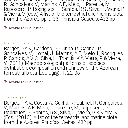
R., Gonçalves, V., Martins, A.F., Melo, I., Parente, M.,
Raposeiro, P., Rodrigues, P., Santos, R.S., Silva, L., Vieira, P.
& Vieira, V. (eds.) A list of the terrestrial and marine biota
from the Azores. pp. 9-33, Princípia, Cascais, 432 pp.
Download Publication
Artigos científicos da equipa
Borges, P.A.V., Cardoso, P., Cunha, R., Gabriel, R.,
Gonçalves, V., Hortal, J., Martins, A.F., Melo, I., Rodrigues,
P., Santos, AM.C., Silva, L., Triantis, K.A.,Vieira, P. & Vieira,
V. (2011). Macroecological patterns of species
distribution, composition and richness of the Azorean
terrestrial biota. Ecologi@., 1: 22-35
Download Publication
Livros da equipa
Borges, P.A.V., Costa, A., Cunha, R., Gabriel, R., Gonçalves,
V., Martins, A.F., Melo, I., Parente, M., Raposeiro, P.,
Rodrigues, P., Santos, R.S., Silva, L., Vieira, P. & Vieira, V.
(Eds.) (2010). A list of the terrestrial and marine biota
from the Azores. Princípia, Oeiras, 432 pp