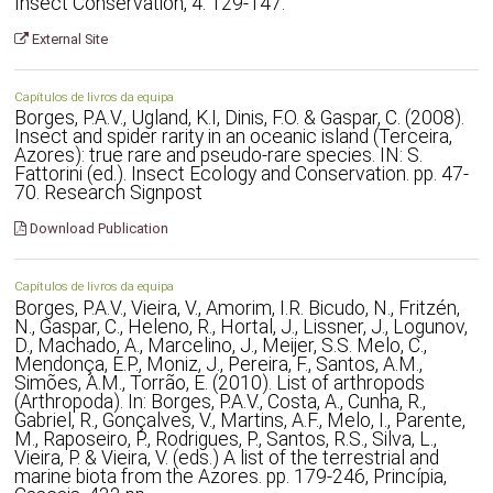
Insect Conservation, 4: 129-147.
External Site
Capítulos de livros da equipa
Borges, P.A.V., Ugland, K.I, Dinis, F.O. & Gaspar, C. (2008).
Insect and spider rarity in an oceanic island (Terceira,
Azores): true rare and pseudo-rare species. IN: S.
Fattorini (ed.). Insect Ecology and Conservation. pp. 47-
70. Research Signpost
Download Publication
Capítulos de livros da equipa
Borges, P.A.V., Vieira, V., Amorim, I.R. Bicudo, N., Fritzén,
N., Gaspar, C., Heleno, R., Hortal, J., Lissner, J., Logunov,
D., Machado, A., Marcelino, J., Meijer, S.S. Melo, C.,
Mendonça, E.P., Moniz, J., Pereira, F., Santos, A.M.,
Simões, A.M., Torrão, E. (2010). List of arthropods
(Arthropoda). In: Borges, P.A.V., Costa, A., Cunha, R.,
Gabriel, R., Gonçalves, V., Martins, A.F., Melo, I., Parente,
M., Raposeiro, P., Rodrigues, P., Santos, R.S., Silva, L.,
Vieira, P. & Vieira, V. (eds.) A list of the terrestrial and
marine biota from the Azores. pp. 179-246, Princípia,