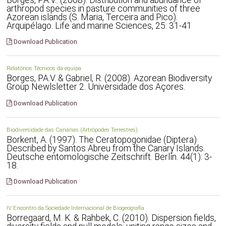
arthropod species in pasture communities of three
Azorean islands (S. Maria, Terceira and Pico).
Arquipélago. Life and marine Sciences, 25: 31-41
Download Publication
Relatórios Técnicos da equipa
Borges, PA.V. & Gabriel, R. (2008). Azorean Biodiversity
Group Newlsletter 2. Universidade dos Açores.
Download Publication
Biodiversidade das Canárias (Artrópodes Terrestres)
Borkent, A. (1997). The Ceratopogonidae (Diptera)
Described by Santos Abreu from the Canary Islands.
Deutsche entomologische Zeitschrift. Berlín. 44(1): 3-
18.
Download Publication
IV Encontro da Sociedade Internacional de Biogeografia
Borregaard, M. K. & Rahbek, C. (2010). Dispersion fields,