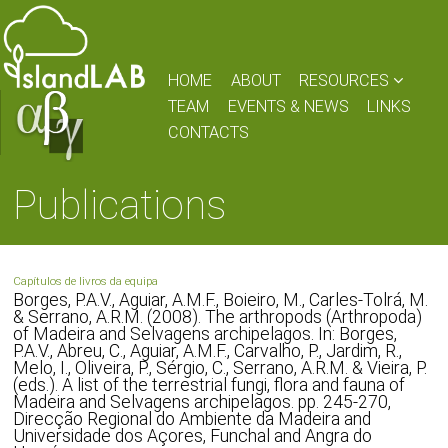
HOME
ABOUT
RESOURCES
TEAM
EVENTS & NEWS
LINKS
CONTACTS
Publications
Capítulos de livros da equipa
Borges, P.A.V., Aguiar, A.M.F., Boieiro, M., Carles-Tolrá, M.
& Serrano, A.R.M. (2008). The arthropods (Arthropoda)
of Madeira and Selvagens archipelagos. In: Borges,
P.A.V., Abreu, C., Aguiar, A.M.F., Carvalho, P., Jardim, R.,
Melo, I., Oliveira, P., Sérgio, C., Serrano, A.R.M. & Vieira, P.
(eds.). A list of the terrestrial fungi, flora and fauna of
Madeira and Selvagens archipelagos. pp. 245-270,
Direcção Regional do Ambiente da Madeira and
Universidade dos Açores, Funchal and Angra do