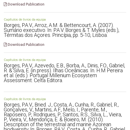
Download Publication
Capítulos de livros da equipa
Borges, P.A.V., Arroz, A.M. & Bettencourt, A. (2007).
Sumário executivo. In: P.A.V. Borges & T. Myles (eds.),
Térmitas dos Açores. Princípia, pp. 5-10, Lisboa.
Download Publication
Capítulos de livros da equipa
Borges, P.A.V., Azevedo, E.B., Borba, A., Dinis, F.O., Gabriel,
R. & Silva, E. (in press). Ilhas Oceânicas. In. H.M Pereira
et al. (eds.). Portugal Millenium Ecosystem
Assessment. Celta Editora.
Capítulos de livros da equipa
Borges, P.A.V., Bried. J., Costa, A., Cunha, R., Gabriel, R.,
Gonçalves, V., Martins, A.F., Melo, I., Parente, M.,
Raposeiro, P., Rodrigues, P., Santos, R.S., Silva, L., Vieira,
P., Vieira, V., Mendonça, E. & Boieiro, M. (2010).
Description of the terrestrial and marine Azorean
biodiversity. In: Borges, P.A.V., Costa, A., Cunha, R., Gabriel,