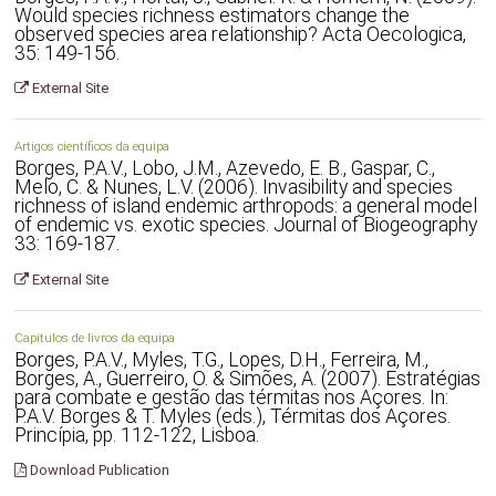
Would species richness estimators change the
observed species area relationship? Acta Oecologica,
35: 149-156.
External Site
Artigos científicos da equipa
Borges, P.A.V., Lobo, J.M., Azevedo, E. B., Gaspar, C.,
Melo, C. & Nunes, L.V. (2006). Invasibility and species
richness of island endemic arthropods: a general model
of endemic vs. exotic species. Journal of Biogeography
33: 169-187.
External Site
Capítulos de livros da equipa
Borges, P.A.V., Myles, T.G., Lopes, D.H., Ferreira, M.,
Borges, A., Guerreiro, O. & Simões, A. (2007). Estratégias
para combate e gestão das térmitas nos Açores. In:
P.A.V. Borges & T. Myles (eds.), Térmitas dos Açores.
Princípia, pp. 112-122, Lisboa.
Download Publication