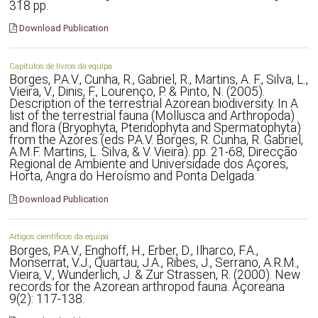
318 pp.
Download Publication
Capítulos de livros da equipa
Borges, P.A.V., Cunha, R., Gabriel, R., Martins, A. F., Silva, L.,
Vieira, V., Dinis, F., Lourenço, P. & Pinto, N. (2005).
Description of the terrestrial Azorean biodiversity. In A
list of the terrestrial fauna (Mollusca and Arthropoda)
and flora (Bryophyta, Pteridophyta and Spermatophyta)
from the Azores (eds P.A.V. Borges, R. Cunha, R. Gabriel,
A.M.F. Martins, L. Silva, & V. Vieira). pp. 21-68, Direcção
Regional de Ambiente and Universidade dos Açores,
Horta, Angra do Heroísmo and Ponta Delgada.
Download Publication
Artigos científicos da equipa
Borges, P.A.V., Enghoff, H., Erber, D., Ilharco, F.A.,
Monserrat, V.J., Quartau, J.A., Ribes, J., Serrano, A.R.M.,
Vieira, V., Wunderlich, J. & Zur Strassen, R. (2000). New
records for the Azorean arthropod fauna. Açoreana
9(2): 117-138.