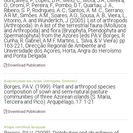
Gonçalves, P., Lopes, D.H., Melo, C., Mota, J.A., Oliveira,
O., Oromí, P., Pereira, F., Pombo, D.T., Quartau, J. A.,
Ribeiro, S. P., Rodrigues, A. C., Santos, A. M. C., Serrano,
A.R.M., Simões. A.M., Soares, A.O., Sousa, A. B., Vieira, L.,
Vitorino, A. and Wunderlich, J. (2005). List of arthropods
(Arthropoda). In A list of the terrestrial fauna (Mollusca
and Arthropoda) and flora (Bryophyta, Pteridophyta and
Spermatophyta) from the Azores (eds P.A.V. Borges, R.
Cunha, R. Gabriel, A.M.F. Martins, L. Silva, & V. Vieira). pp.
163-221, Direcção Regional de Ambiente and
Universidade dos Açores, Horta, Angra do Heroísmo
and Ponta Delgada.
Download Publication
Biodiversidade dos Açores (Artrópodes Terrestres)
Borges, P.A.V.. (1999). Plant and arthropod species
composition of sown and semi-natural pasture
communities of three Azorean islands (S. Maria,
Terceira and Pico). Arquipélago, 17: 1-21
Download Publication
Artigos científicos da equipa
Borges, P.A.V.. (2008). Distribution and abundance of