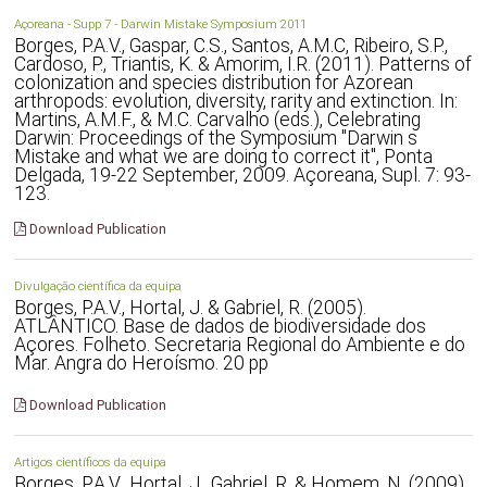
Açoreana - Supp 7 - Darwin Mistake Symposium 2011
Borges, P.A.V., Gaspar, C.S., Santos, A.M.C, Ribeiro, S.P.,
Cardoso, P., Triantis, K. & Amorim, I.R. (2011). Patterns of
colonization and species distribution for Azorean
arthropods: evolution, diversity, rarity and extinction. In:
Martins, A.M.F., & M.C. Carvalho (eds.), Celebrating
Darwin: Proceedings of the Symposium "Darwin s
Mistake and what we are doing to correct it", Ponta
Delgada, 19-22 September, 2009. Açoreana, Supl. 7: 93-
123.
Download Publication
Divulgação científica da equipa
Borges, P.A.V., Hortal, J. & Gabriel, R. (2005).
ATLÂNTICO. Base de dados de biodiversidade dos
Açores. Folheto. Secretaria Regional do Ambiente e do
Mar. Angra do Heroísmo. 20 pp
Download Publication
Artigos científicos da equipa
Borges, P.A.V., Hortal, J., Gabriel. R. & Homem, N. (2009).