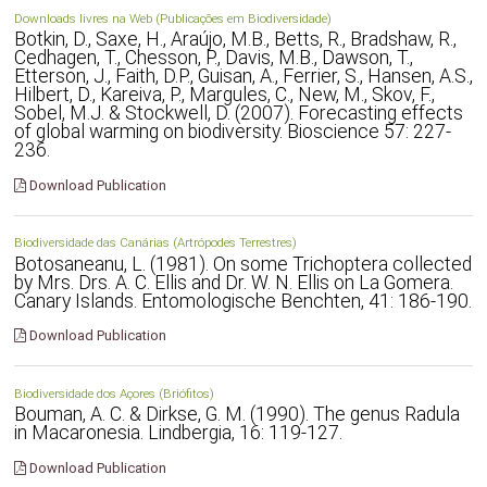
Downloads livres na Web (Publicações em Biodiversidade)
Botkin, D., Saxe, H., Araújo, M.B., Betts, R., Bradshaw, R.,
Cedhagen, T., Chesson, P., Davis, M.B., Dawson, T.,
Etterson, J., Faith, D.P., Guisan, A., Ferrier, S., Hansen, A.S.,
Hilbert, D., Kareiva, P., Margules, C., New, M., Skov, F.,
Sobel, M.J. & Stockwell, D. (2007). Forecasting effects
of global warming on biodiversity. Bioscience 57: 227-
236.
Download Publication
Biodiversidade das Canárias (Artrópodes Terrestres)
Botosaneanu, L. (1981). On some Trichoptera collected
by Mrs. Drs. A. C. Ellis and Dr. W. N. Ellis on La Gomera.
Canary Islands. Entomologische Benchten, 41: 186-190.
Download Publication
Biodiversidade dos Açores (Briófitos)
Bouman, A. C. & Dirkse, G. M. (1990). The genus Radula
in Macaronesia. Lindbergia, 16: 119-127.
Download Publication