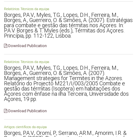
Relatórios Técnicos da equipa
Borges, P.A.V., Myles, T.G., Lopes, D.H., Ferreira, M.,
Borges, A., Guerreiro, O. & Simões, A. (2007). Estratégias
para combate e gestão das térmitas nos Açores. In:
P.A.V. Borges & T. Myles (eds.), Térmitas dos Açores.
Princípia, pp. 112-122, Lisboa.
Download Publication
Relatórios Técnicos da equipa
Borges, P.A.V., Myles, T.G., Lopes, D.H., Ferreira, M.,
Borges, A., Guerreiro, O. & Simões, A. (2007).
Management strategies for Termites in the Azores.
Relatório do Projecto M221/I/003/2005 Combate e
gestão das térmitas (Isoptera) em habitações dos
Açores com ênfase na ilha Terceira, Universidade dos
Açores, 19 pp.
Download Publication
Artigos científicos da equipa
Borges, P.A.V., Oromí, P., Serrano, AR.M., Amorim, I.R. &