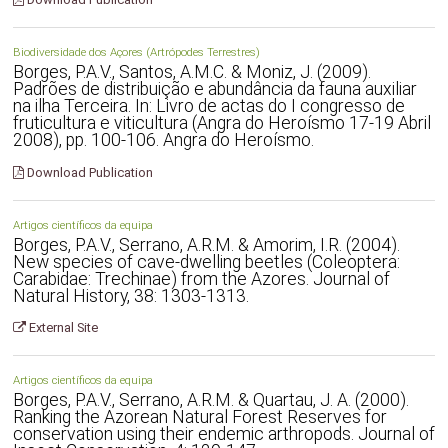
Biodiversidade dos Açores (Artrópodes Terrestres)
Borges, P.A.V., Santos, A.M.C. & Moniz, J. (2009).
Padrões de distribuição e abundância da fauna auxiliar
na ilha Terceira. In: Livro de actas do I congresso de
fruticultura e viticultura (Angra do Heroísmo 17-19 Abril
2008), pp. 100-106. Angra do Heroísmo.
Download Publication
Artigos científicos da equipa
Borges, P.A.V., Serrano, A.R.M. & Amorim, I.R. (2004).
New species of cave-dwelling beetles (Coleoptera:
Carabidae: Trechinae) from the Azores. Journal of
Natural History, 38: 1303-1313.
External Site
Artigos científicos da equipa
Borges, P.A.V., Serrano, A.R.M. & Quartau, J. A. (2000).
Ranking the Azorean Natural Forest Reserves for
conservation using their endemic arthropods. Journal of