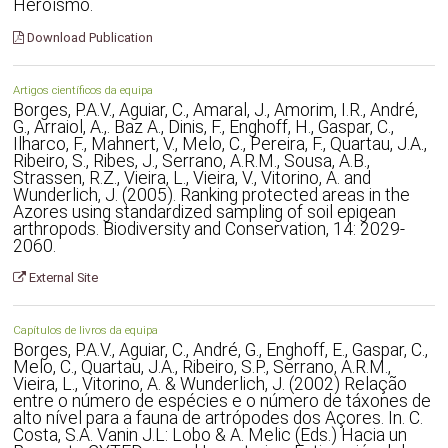
Heroísmo.
Download Publication
Artigos científicos da equipa
Borges, P.A.V., Aguiar, C., Amaral, J., Amorim, I.R., André,
G., Arraiol, A.,. Baz A., Dinis, F., Enghoff, H., Gaspar, C.,
Ilharco, F., Mahnert, V., Melo, C., Pereira, F., Quartau, J.A.,
Ribeiro, S., Ribes, J., Serrano, A.R.M., Sousa, A.B.,
Strassen, R.Z., Vieira, L., Vieira, V., Vitorino, A. and
Wunderlich, J. (2005). Ranking protected areas in the
Azores using standardized sampling of soil epigean
arthropods. Biodiversity and Conservation, 14: 2029-
2060.
External Site
Capítulos de livros da equipa
Borges, P.A.V., Aguiar, C., André, G., Enghoff, E., Gaspar, C.,
Melo, C., Quartau, J.A., Ribeiro, S.P., Serrano, A.R.M.,
Vieira, L., Vitorino, A. & Wunderlich, J. (2002) Relação
entre o número de espécies e o número de táxones de
alto nível para a fauna de artrópodes dos Açores. In. C.
Costa, S.A. Vanin J.L: Lobo & A. Melic (Eds.) Hacia un