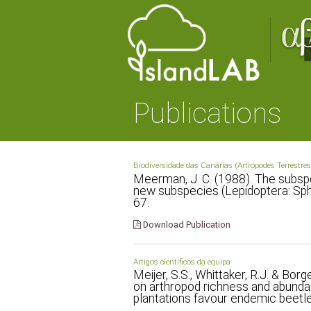
Publications
Biodiversidade das Canárias (Artrópodes Terrestres
Meerman, J. C. (1988). The subspec
new subspecies (Lepidoptera: Sphi
67.
Download Publication
Artigos científicos da equipa
Meijer, S.S., Whittaker, R.J. & Bor
on arthropod richness and abunda
plantations favour endemic beetle