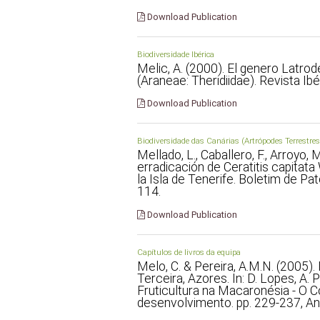
Download Publication
Biodiversidade Ibérica
Melic, A. (2000). El genero Latro
(Araneae: Theridiidae). Revista Ibé
Download Publication
Biodiversidade das Canárias (Artrópodes Terrestres
Mellado, L., Caballero, F., Arroyo,
erradicación de Ceratitis capitata
la Isla de Tenerife. Boletim de Pa
114.
Download Publication
Capítulos de livros da equipa
Melo, C. & Pereira, A.M.N. (2005). 
Terceira, Azores. In: D. Lopes, A. 
Fruticultura na Macaronésia - O 
desenvolvimento. pp. 229-237, A