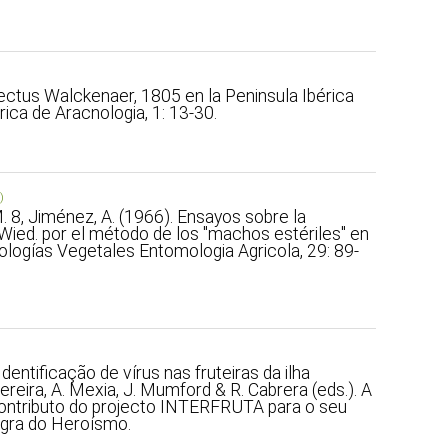
dectus Walckenaer, 1805 en la Peninsula Ibérica
rica de Aracnologia, 1: 13-30.
)
 M. 8, Jiménez, A. (1966). Ensayos sobre la
 Wied. por el método de los "machos estériles" en
tologías Vegetales Entomologia Agricola, 29: 89-
Identificação de vírus nas fruteiras da ilha
Pereira, A. Mexia, J. Mumford & R. Cabrera (eds.). A
Contributo do projecto INTERFRUTA para o seu
ngra do Heroísmo.