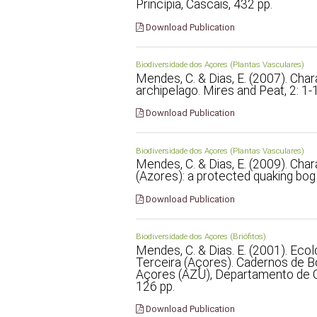
Princípia, Cascais, 432 pp.
Download Publication
Biodiversidade dos Açores (Plantas Vasculares)
Mendes, C. & Dias, E. (2007). Char
archipelago. Mires and Peat, 2: 1-
Download Publication
Biodiversidade dos Açores (Plantas Vasculares)
Mendes, C. & Dias, E. (2009). Char
(Azores): a protected quaking bog 
Download Publication
Biodiversidade dos Açores (Briófitos)
Mendes, C. & Dias. E. (2001). Ecol
Terceira (Açores). Cadernos de B
Açores (AZU), Departamento de C
126 pp.
Download Publication