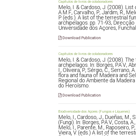
Capítulos de livros de colaboradores
Melo, I. & Cardoso, J. (2008). List of
A.M.F., Carvalho, P., Jardim, R., Melo,
P. (eds.). A list of the terrestrial
archipelagos. pp. 71-93, Direcçã
Universidade dos Açores, Funcha
Download Publication
Capítulos de livros de colaboradores
Melo, I. & Cardoso, J. (2008). The
archipelagos. In: Borges, P.A.V., Abr
I., Oliveira, P., Sérgio, C., Serrano, A
flora and fauna of Madeira and Se
Regional do Ambiente da Madeira 
do Heroísmo.
Download Publication
Biodiversidade dos Açores (Fungos e Líquenes)
Melo, I., Cardoso, J., Dueñas, M., S
(Fungi). In: Borges, P.A.V., Costa, A.
Melo, I., Parente, M., Raposeiro, P., 
Vieira, V. (eds.) A list of the terr