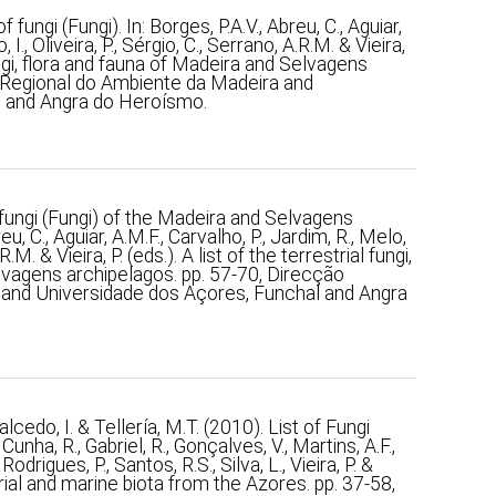
 fungi (Fungi). In: Borges, P.A.V., Abreu, C., Aguiar,
 I., Oliveira, P., Sérgio, C., Serrano, A.R.M. & Vieira,
 fungi, flora and fauna of Madeira and Selvagens
o Regional do Ambiente da Madeira and
l and Angra do Heroísmo.
 fungi (Fungi) of the Madeira and Selvagens
eu, C., Aguiar, A.M.F., Carvalho, P., Jardim, R., Melo,
.R.M. & Vieira, P. (eds.). A list of the terrestrial fungi,
lvagens archipelagos. pp. 57-70, Direcção
and Universidade dos Açores, Funchal and Angra
alcedo, I. & Tellería, M.T. (2010). List of Fungi
, Cunha, R., Gabriel, R., Gonçalves, V., Martins, A.F.,
Rodrigues, P., Santos, R.S., Silva, L., Vieira, P. &
estrial and marine biota from the Azores. pp. 37-58,