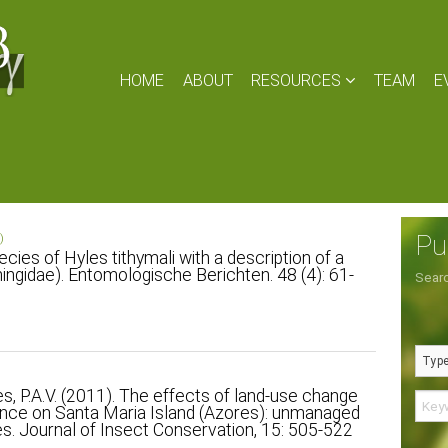
HOME
ABOUT
RESOURCES
TEAM
E
Pu
)
ies of Hyles tithymali with a description of a
ngidae). Entomologische Berichten. 48 (4): 61-
Searc
ges, P.A.V. (2011). The effects of land-use change
nce on Santa Maria Island (Azores): unmanaged
s. Journal of Insect Conservation, 15: 505-522