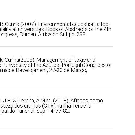
& R. Cunha (2007). Environmental education: a tool
ility at universities. Book of Abstracts of the 4th
gress, Durban, África do Sul, pp. 298.
o da Cunha(2008). Management of toxic and
e University of the Azores (Portugal).Congress of
inable Development, 27-30 de Março,
 D.J.H. & Pereira, A.M.M. (2008). Afídeos como
isteza dos citrinos (CTV) na ilha Terceira
pal do Funchal, Sup. 14: 77-82.